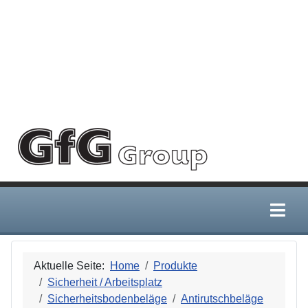
Deprecated
:
/home/gfggroup/public_html
htmlspecialchars():
Passing null to
parameter #1
($string) of type
string is
deprecated in
Aktuelle Seite:
Home
Produkte
Sicherheit / Arbeitsplatz
Sicherheitsbodenbeläge
Antirutschbeläge