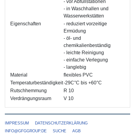
- vor Abfüllstationen
- in Waschhallen und
Wasserwerkstätten
Eigenschaften
- reduziert vorzeitige
Ermüdung
- öl- und
chemikalienbeständig
- leichte Reinigung
- einfache Verlegung
- langlebig
Material
flexibles PVC
Temperaturbeständigkeit
-29C°C bis +60°C
Rutschhemmung
R 10
Verdrängungsraum
V 10
IMPRESSUM
DATENSCHUTZERKLÄRUNG
INFO@GFGGROUP.DE
SUCHE
AGB