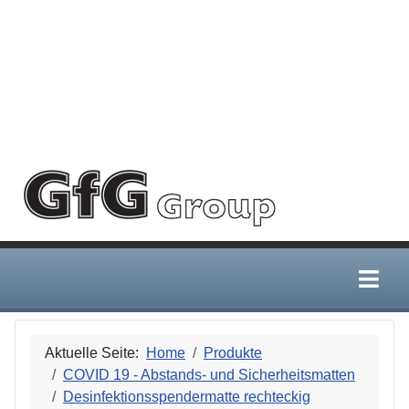
Deprecated
:
/home/gfggroup/public_html
htmlspecialchars():
Passing null to
parameter #1
($string) of type
string is
deprecated in
Aktuelle Seite:
Home
Produkte
COVID 19 - Abstands- und Sicherheitsmatten
Desinfektionsspendermatte rechteckig