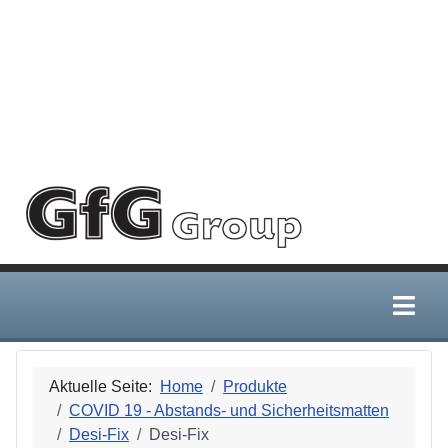
Deprecated
:
/home/gfggroup/public_html
htmlspecialchars():
Passing null to
parameter #1
($string) of type
string is
deprecated in
Aktuelle Seite:
Home
Produkte
COVID 19 - Abstands- und Sicherheitsmatten
Desi-Fix
Desi-Fix