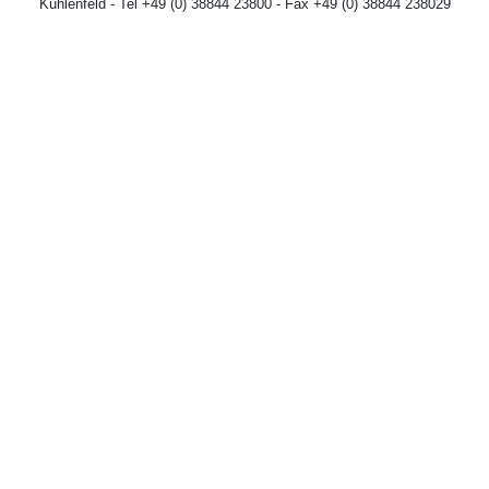
Kuhlenfeld - Tel +49 (0) 38844 23800 - Fax +49 (0) 38844 238029