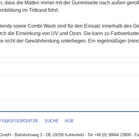
ten, dass die Matten immer mit der Gummiseite nach außen geroll
nbildung im Trittrand führt.
endy sowie Combi Wash sind für den Einsatz innerhalb des G
rch die Einwirkung von UV und Ozon. Sie kann zu Farbverluste
e nicht der Gewährleistung unterliegen. Ein regelmäßiger (mi
NFO@GFGGROUP.DE
SUCHE
AGB
 GmbH - Bahnhofsweg 3 - DE-19258 Kuhlenfeld - Tel +49 (0) 38844 23800 - F