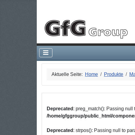
Deprecated
: htmlspecialchars(): Passing null 
type string is deprecated in
Aktuelle Seite:
Home
Produkte
Ma
Deprecated
: preg_match(): Passing null 
/home/gfggroup/public_html/componen
Deprecated
: strpos(): Passing null to pa