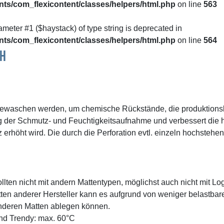
ts/com_flexicontent/classes/helpers/html.php
on line
563
rameter #1 ($haystack) of type string is deprecated in
ts/com_flexicontent/classes/helpers/html.php
on line
564
sh
 gewaschen werden, um chemische Rückstände, die produktionsb
g der Schmutz- und Feuchtigkeitsaufnahme und verbessert die h
z erhöht wird. Die durch die Perforation evtl. einzeln hochstehe
lten nicht mit andern Mattentypen, möglichst auch nicht mit L
en anderer Hersteller kann es aufgrund von weniger belastba
nderen Matten ablegen können.
d Trendy: max. 60°C