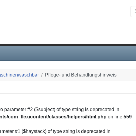
to parameter #1 ($string) of
/home/gfggroup/public_html/m
Su
schinenwaschbar
Pflege- und Behandlungshinweis
to parameter #2 ($subject) of type string is deprecated in
ts/com_flexicontent/classes/helpers/html.php
on line
559
rameter #1 ($haystack) of type string is deprecated in