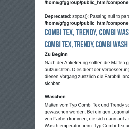
/home/gfggroup/public_html/componen
Deprecated
: strpos(): Passing null to pa
/home/gfggroup/public_html/componen
Combi Tex, Trendy, Combi Wa
Combi Tex, Trendy, Combi Wash
Zu Beginn
Nach der Anliefreung sollten die Matten
aufzurichten. Dies dient der Verbesserun
diesen Vorgang zustzlich die Farbbrillian
sichbar.
Waschen
Matten vom Typ Combi Tex und Trendy sol
gewaschen werden. Bei einigen Logomatt
von Farben kommen, die sich dann auf a
Waschtemperatur beim Typ Combi Tex un