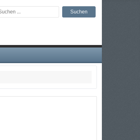
odules/mod_search/mod_search.php
on
44
chen ...
line
Suchen