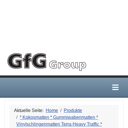
Deprecated
:
/home/gfggroup/public_html
htmlspecialchars():
Passing null to
parameter #1
($string) of type
string is
deprecated in
Aktuelle Seite:
Home
Produkte
* Kokosmatten * Gummiwabenmatten *
Vinylschlingenmatten Terra Heavy Traffic *